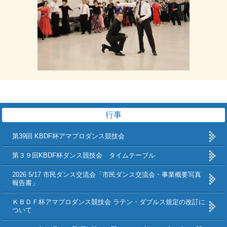
行事
第39回 KBDF杯アマプロダンス競技会
第３９回KBDF杯ダンス競技会 タイムテーブル
2026 5/17 市民ダンス交流会「市民ダンス交流会・事業概要写真
報告書」
ＫＢＤＦ杯アマプロダンス競技会 ラテン・ダブルス規定の改訂に
ついて