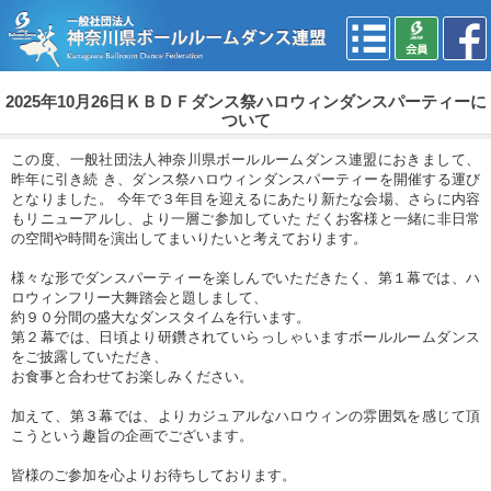
2025年10月26日ＫＢＤＦダンス祭ハロウィンダンスパーティーに
ついて
この度、一般社団法人神奈川県ボールルームダンス連盟におきまして、
昨年に引き続 き、ダンス祭ハロウィンダンスパーティーを開催する運び
となりました。 今年で３年目を迎えるにあたり新たな会場、さらに内容
もリニューアルし、より一層ご参加していた だくお客様と一緒に非日常
の空間や時間を演出してまいりたいと考えております。
様々な形でダンスパーティーを楽しんでいただきたく、第１幕では、ハ
ロウィンフリー大舞踏会と題しまして、
約９０分間の盛大なダンスタイムを行います。
第２幕では、日頃より研鑽されていらっしゃいますボールルームダンス
をご披露していただき、
お食事と合わせてお楽しみください。
加えて、第３幕では、よりカジュアルなハロウィンの雰囲気を感じて頂
こうという趣旨の企画でございます。
皆様のご参加を心よりお待ちしております。