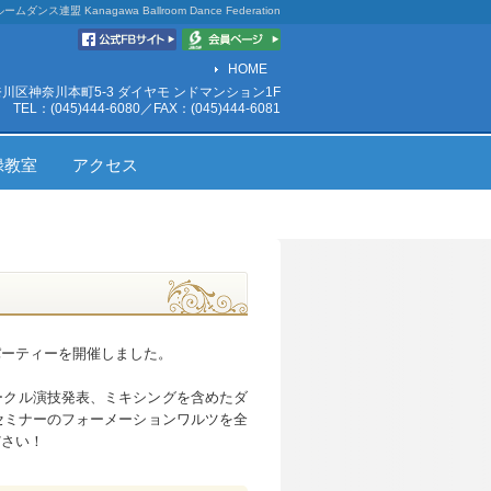
ルームダンス連盟
Kanagawa Ballroom Dance Federation
HOME
神奈川区神奈川本町5-3 ダイヤモ ンドマンション1F
TEL：(045)444-6080／FAX：(045)444-6081
録教室
アクセス
パーティーを開催しました。
ークル演技発表、ミキシングを含めたダ
セミナーのフォーメーションワルツを全
ださい！