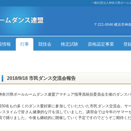
一般社団法人神奈川県ボール
〒221-0046 横浜市
着情報
行事
競技会
検定試験
資格認定事業
登
2018/9/18 市民ダンス交流会報告
神奈川県ボールルームダンス連盟アマチュア指導員統括委員会主催のダンス
150名もの多くのダンス愛好家に参加していただいた市民ダンス交流会。サ
ンスタイムで皆さん健康的な汗を流していました。講習会では今年のサマー
員で踊りました。今後も継続的に開催していく予定ですのでどうぞご期待く