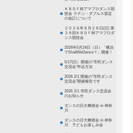
ＫＢＤＦ杯アマプロダンス競
技会 ラテン・ダブルス規定
の改訂について
２０２６年６月２８日(日) 第
３９回ＫＢＤＦ杯アマプロダ
ンス競技会
2026年5月24日（日）「横浜
でShallWeDance？」開催！
5/17(日）開催の”市民ダンス
交流会”申込方法
2026 2/1 開催の”市民ダンス
交流会”開催報告です
2026 2/1 市民ダンス交流会
のお知らせ
ダンスの日大舞踏会 in 神奈
川
ダンスの日大舞踏会 in 神奈
川 子どもお楽しみ会