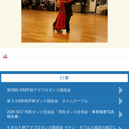
行事
第39回 KBDF杯アマプロダンス競技会
第３９回KBDF杯ダンス競技会 タイムテーブル
2026 5/17 市民ダンス交流会「市民ダンス交流会・事業概要写真
報告書」
ＫＢＤＦ杯アマプロダンス競技会 ラテン・ダブルス規定の改訂に