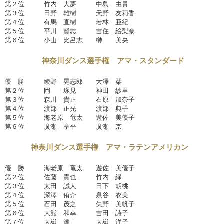
第２位 竹内 大夢 中島 由貴
第３位 日野 雄樹 天野 友莉香
第４位 有馬 直樹 若林 亜紀
第５位 平川 賢志 吉住 絵梨奈
第６位 小山 比呂志 榊 美央
神奈川ダンス選手権 アマ・スタンダード
優 勝 綾野 晃志郎 大澤 栞
第２位 岡 琢見 神田 紗里
第３位 森川 貴正 石原 加奈子
第４位 渡部 正光 渡部 典子
第５位 海老原 竜太 遊佐 美優子
第６位 廣瀬 享平 廣瀬 京
神奈川ダンス選手権 アマ・ラテンアメリカン
優 勝 海老原 竜太 遊佐 美優子
第２位 佐藤 貴也 竹内 緑
第３位 太田 誠人 日下 胡桃
第４位 深澤 侑介 泉谷 衣美
第５位 石田 茂之 矢野 美帆子
第６位 大熊 和幸 吉田 詩子
第７位 大嶽 達 大嶽 洋子