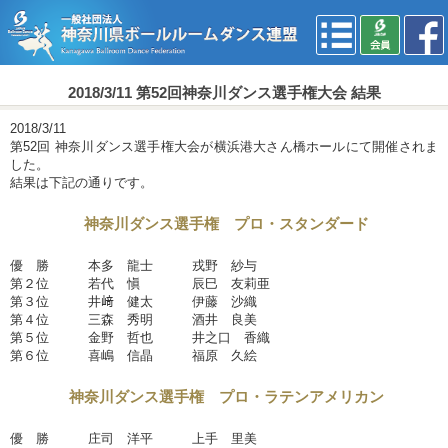
2018/3/11 第52回神奈川ダンス選手権大会 結果
2018/3/11
第52回 神奈川ダンス選手権大会が横浜港大さん橋ホールにて開催されま
した。
結果は下記の通りです。
神奈川ダンス選手権 プロ・スタンダード
優 勝 本多 龍士 戎野 紗与
第２位 若代 愼 辰巳 友莉亜
第３位 井﨑 健太 伊藤 沙織
第４位 三森 秀明 酒井 良美
第５位 金野 哲也 井之口 香織
第６位 喜嶋 信晶 福原 久絵
神奈川ダンス選手権 プロ・ラテンアメリカン
優 勝 庄司 洋平 上手 里美