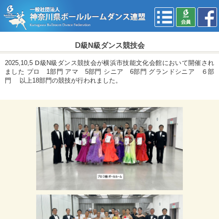
Ⅾ級N級ダンス競技会
2025,10,5 Ⅾ級N級ダンス競技会が横浜市技能文化会館において開催され
ました プロ 1部門 アマ 5部門 シニア 6部門 グランドシニア ６部
門 以上18部門の競技が行われました。