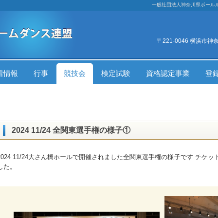
一般社団法人神奈川県ボール
〒221-0046 横浜市
着情報
行事
競技会
検定試験
資格認定事業
登
2024 11/24 全関東選手権の様子①
2024 11/24大さん橋ホールで開催されました全関東選手権の様子です チ
した。