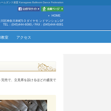
ルームダンス連盟
Kanagawa Ballroom Dance Federation
HOME
神奈川区神奈川本町5-3 ダイヤモ ンドマンション1F
TEL：(045)444-6080／FAX：(045)444-6081
録教室
アクセス
ケット完売で、立見席を設けるほどの盛況で