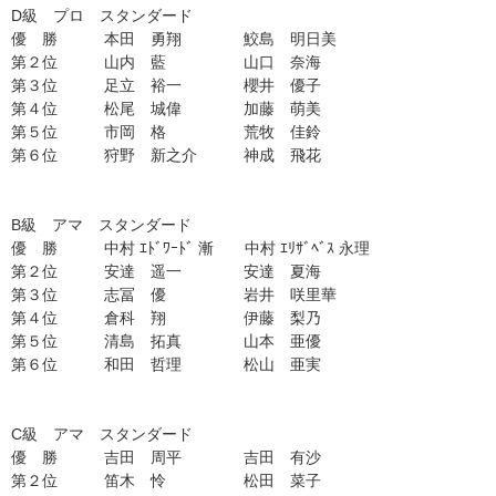
D級
プロ
スタンダード
優 勝
本田 勇翔 鮫島 明日美
第２位
山内 藍 山口 奈海
第３位
足立 裕一 櫻井 優子
第４位
松尾 城偉 加藤 萌美
第５位
市岡 格 荒牧 佳鈴
第６位
狩野 新之介 神成 飛花
B級 アマ
スタンダード
優 勝
中村 ｴﾄﾞﾜｰﾄﾞ 漸 中村 ｴﾘｻﾞﾍﾞｽ 永理
第２位
安達 遥一 安達 夏海
第３位
志冨 優 岩井 咲里華
第４位
倉科 翔 伊藤 梨乃
第５位
清島 拓真 山本 亜優
第６位
和田 哲理 松山 亜実
C
級
ア
マ
スタンダード
優 勝
吉田 周平 吉田 有沙
第２位
笛木 怜 松田
菜子