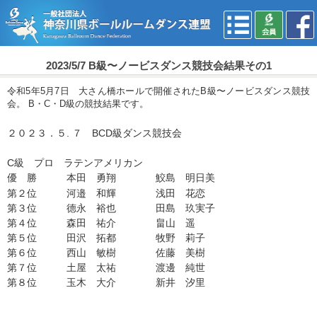
2023/5/7 B級〜ノービスダンス競技会結果その1
令和5年5月7日 大さん橋ホールで開催されたB級〜ノービスダンス競技
会。 B・C・D級の競技結果です。
２０２
３
．
５
.
７
BC
D級ダンス競技会
C
級 プロ
ラテンアメリカン
優 勝
本田 勇翔 鮫島 明日美
第
２
位
河邉 和輝 浅田 花恋
第３位
德永 裕也 田島 玖実子
第
４
位
森田 祐介 畠山 遥
第５位
田沢 拓都 牧野 莉子
第６位
西山 敏樹 佐藤 美樹
第７位 土屋 太祐 渡邊 純世
第８位 玉木 大介 新井 汐里