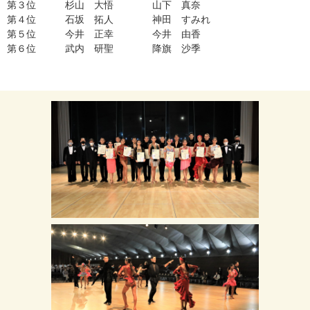
第３位
杉山 大悟 山下 真奈
第４位
石坂 拓人 神田 すみれ
第５位
今井 正幸 今井 由香
第６位
武内 研聖 降旗 沙季