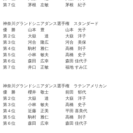
第７位
茅根 左敏 茅根 紀子
神奈川
グランドシニアダンス選手権 スタンダード
優 勝
山本 豊 山本 光子
第２位
大嶽 達 大嶽 洋子
第３位
河合 隆広 河合 美保
第４位
駒村 雅仁 高橋 則子
第５位
小林 敏夫 高橋 史子
第６位
森田 広幸 森田 佳代子
第７位 井口 正敏 福地 すみ江
神奈川グランドシニアダンス選手権 ラテンアメリカン
優 勝
櫻井 敬士 前田 郁代
第２位
大嶽 達 大嶽 洋子
第３位
小林 敏夫 高橋 史子
第４位
近藤 正美 平田 喜美代
第５位
駒村 雅仁 高橋 則子
第６位
森田 広幸 森田 佳代子