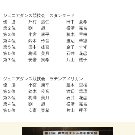
ジュニアダンス
競技会
スタンダード
優 勝
外村 温仁 田中 夏希
第２位
劉 超 横溝 嘉名
第３位
小宮 康平
勝木 里桜
第４位
鈴木 伶音 渡辺 華凛
第５位
田中 雄吾 金子 すず
第
５
位
梅澤 美月 石井 花恋
第７位
安齋 実希 片山 櫻子
ジュニアダンス
競技会
ラテンアメリカン
優 勝
小宮 康平
勝木 里桜
第２位
鈴木 伶音 渡辺 華凛
第３位
梅澤 美月 石井 花恋
第４位
劉 超 横溝 嘉名
第５位
安齋 実希 片山 櫻子