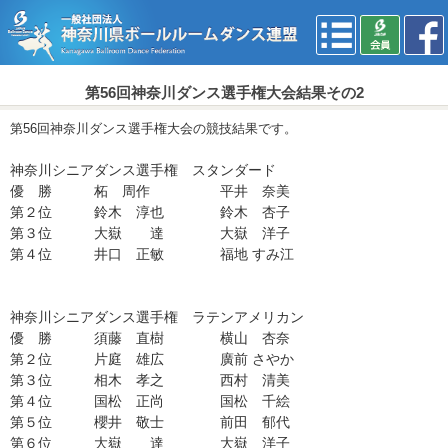
第56回神奈川ダンス選手権大会結果その2
第56回神奈川ダンス選手権大会の競技結果です。
神奈川
シニアダンス選手権
スタンダード
優 勝
柘 周作 平井 奈美
第２位
鈴木 淳也 鈴木 杏子
第３位
大嶽 達 大嶽 洋子
第４位
井口 正敏 福地 すみ江
神奈川
シニアダンス選手権 ラテンアメリカン
優 勝
須藤 直樹 横山 杏奈
第２位
片庭 雄広 廣前 さやか
第３位
相木 孝之 西村 清美
第４位
国松 正尚 国松 千絵
第５位
櫻井 敬士 前田 郁代
第６位
大嶽 達 大嶽 洋子